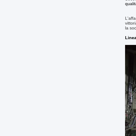
quali
L'affa
vitto
la so
Linea