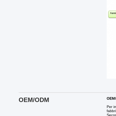
OEM/ODM
OEM
Per in
fabbri
Secon