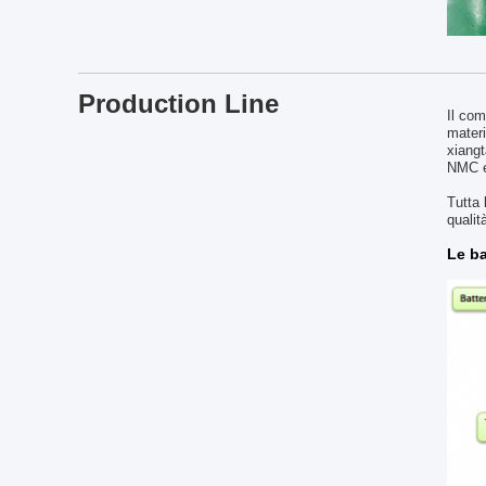
Production Line
Il com
materi
xiangt
NMC e 
Tutta 
qualit
Le ba