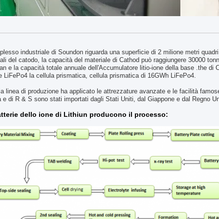
plesso industriale di Soundon riguarda una superficie di 2 milione metri quadri,
ali del catodo, la capacità del materiale di Cathod può raggiungere 30000 tonne
an e la capacità totale annuale dell'Accumulatore litio-ione della base .the d
LiFePo4 la cellula prismatica, cellula prismatica di 16GWh LiFePo4.
la linea di produzione ha applicato le attrezzature avanzate e le facilità famos
à e di R & S sono stati importati dagli Stati Uniti, dal Giappone e dal Regno U
tterie dello ione di Lithiun producono il processo: