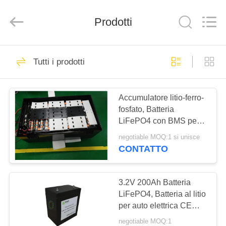
-
2026
Soundon
Prodotti
New
Energy
Technology
Co,.Ltd..
All
CASA
28
Rights
Reserved.
Tutti i prodotti
Batteria agli ioni di
PRODOTTI
litio per moto
Accumulatore litio-ferro-
fosfato, Batteria
elettrica
MOSTRA
LiFePO4 con BMS per
VR
moto elettrica
negotiable MOQ:1 si unisce
CONTATTO
17
CIRCA
Accumulatore di
NOI
3.2V 200Ah Batteria
LiFePO4, Batteria al litio
energia solare
per auto elettrica CE
GIRO
UN38.3 MSDS
negotiable MOQ:1