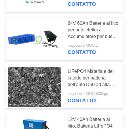
DELLA
CONTATTO
FABBRICA
64V 60Ah Batteria al litio
52
CONTROLLO
per auto elettrica
armadietto di
Accumulatore per bus
DI
elettrico
accumulo di energia
negotiable MOQ:1
QUALITÀ
CONTATTO
CONTATTICI
LiFePO4 Materiale del
catodo per batteria
RICHIEDA
dell'auto D50 ad alta
44
densità di energia
UNA
negotiable MOQ:500kgs
Batteria ricaricabile
CONTATTO
CITAZIONE
agli ioni di litio
12V 40Ah Batteria al
MAPPA
litio, Batteria LiFePO4