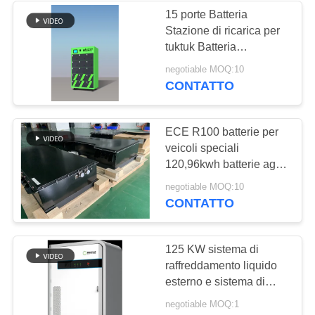
15 porte Batteria
Stazione di ricarica per
18
tuktuk Batteria
Batteria ai polimeri
scambiabile, moto 2W
negotiable MOQ:10
CONTATTO
di litio
ECE R100 batterie per
veicoli speciali
120,96kwh batterie agli
ioni di litio per camion
25
negotiable MOQ:10
spazzino elettrico
CONTATTO
UPS batterie
125 KW sistema di
raffreddamento liquido
esterno e sistema di
accumulo di energia
negotiable MOQ:1