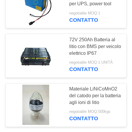
DEL
per UPS, power tool
SITO
negotiable MOQ:1
CONTATTO
42
POLITICA
Batteria per veicoli
SULLA
72V 250Ah Batteria al
elettrici
litio con BMS per veicolo
PRIVACY
elettrico IP67
negotiable MOQ:1 UNITÀ
CONTATTO
37
Materiale LiNiCoMnO2
Batteria per bus
del catodo per la batteria
agli ioni di litio
elettrico
negotiable MOQ:500kgs
CONTATTO