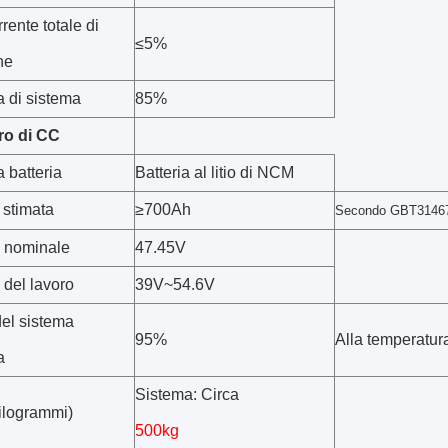
rente totale di
≤5%
ne
a di sistema
85%
ro di CC
a batteria
Batteria al litio di NCM
 stimata
≥
700Ah
Secondo GBT3146
 nominale
47.45V
 del lavoro
39V~54.6V
del sistema
95%
Alla temperatur
a
Sistema
:
Circa
ilogrammi
)
500kg