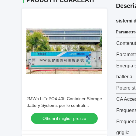
PRODOTTI CORRELATI
Descri
sistemi d
Parametro d
Contenu
Parametr
Energia s
batteria
Potere s
2MWh LiFePO4 40ft Container Storage
CA Acce
Battery Systems per le centrali
Frequenza
elettriche delle isole Micro Grid
Ottieni il miglior prezzo
Frequenz
griglia