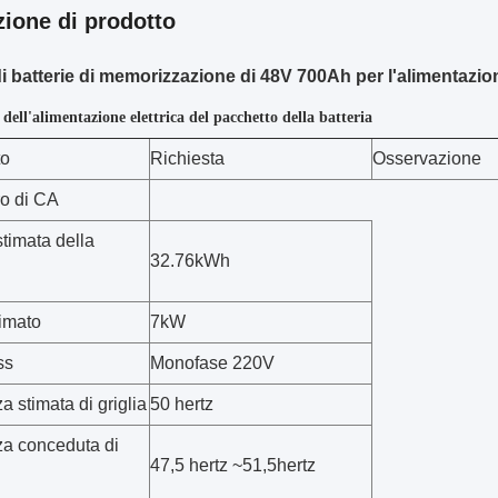
zione di prodotto
i batterie di memorizzazione di 48V 700Ah per l'alimentazione
ell'alimentazione elettrica del pacchetto della batteria
to
Richiesta
Osservazione
o di CA
timata della
32.76kWh
timato
7kW
ss
Monofase 220V
 stimata di griglia
50 hertz
a conceduta di
47,5 hertz
~
51,5hertz