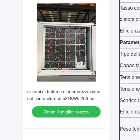
Tasso cor
distorsio
Efficienz
Paramet
Tipo dell
Capacità
Tensione
Tensione
sistemi di batterie di memorizzazione
del contenitore di 521KWh 20ft per
Scarico 
fuori la stazione di immagazzinamento
Efficienz
Ottieni il miglior prezzo
dell'energia di griglia
Peso
(
ch