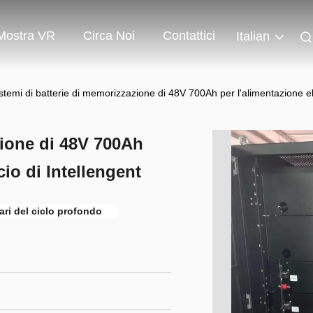
Mostra VR
Circa Noi
Contattici
Italian
istemi di batterie di memorizzazione di 48V 700Ah per l'alimentazione elet
zione di 48V 700Ah
cio di Intellengent
lari del ciclo profondo