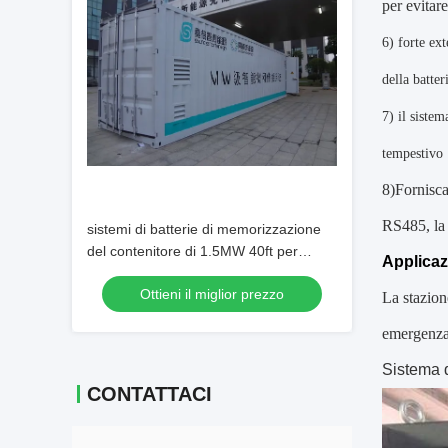
per evitare
6)
forte ext
della batter
7)
il sistema
tempestivo
8)Fornisca
RS485, l
sistemi di batterie di memorizzazione
del contenitore di 1.5MW 40ft per
Applicaz
immagazzinamento dell'energia Sation,
Ottieni il miglior prezzo
UPS
La stazion
emergenza, 
Sistema d
CONTATTACI