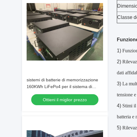
Dimensi
Classe d
Funzione
1)
Funzione
2)
Rilevaz
dati affida
sistemi di batterie di memorizzazione
3)
La mult
160KWh LiFePo4 per il sistema di
immagazzinamento dell'energia
tensione e 
Ottieni il miglior prezzo
commerciale
4)
Stimi il
batteria e 
5)
Rilevaz