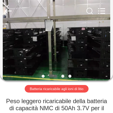
-
2026
Soundon
New
Energy
Technology
Co,.Ltd..
All
CASA
Rights
Reserved.
PRODOTTI
MOSTRA
VR
CIRCA
NOI
Batteria ricaricabile agli ioni di litio
Peso leggero ricaricabile della batteria
GIRO
di capacità NMC di 50Ah 3.7V per il