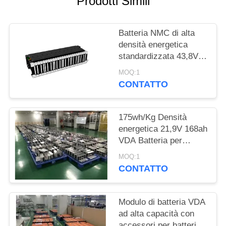
Prodotti Simili
DEL
SITO
Batteria NMC di alta
densità energetica
POLITICA
standardizzata 43,8V
SULLA
128Ah per camion
MOQ:1
industriali elettrici
PRIVACY
CONTATTO
175wh/Kg Densità
energetica 21,9V 168ah
VDA Batteria per
veicoli elettrici per
MOQ:1
scooter elettrici
CONTATTO
Modulo di batteria VDA
ad alta capacità con
accessori per batterie