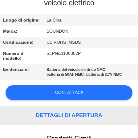
DELLA
veicolo elettrico
FABBRICA
Luogo di origine:
La Cina
CONTROLLO
Marca:
SOUNDON
DI
Certificazione:
CE,ROHS ,MSDS
QUALITÀ
Numero di
SEPNi11100302P
modello:
CONTATTICI
Evidenziare:
,
Batteria del veicolo elettrico NMC
,
batteria di 50Ah NMC
batteria di 3.7V NMC
RICHIEDA
CONTATTACI!
UNA
CITAZIONE
DETTAGLI DI APERTURA
MAPPA