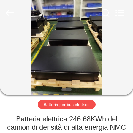
-
2026
Soundon
New
Energy
Technology
Co,.Ltd..
All
CASA
Rights
Reserved.
PRODOTTI
MOSTRA
VR
CIRCA
NOI
Batteria per bus elettrico
Batteria elettrica 246.68KWh del
GIRO
camion di densità di alta energia NMC