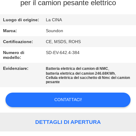
DELLA
per il camion pesante elettrico
FABBRICA
Luogo di origine:
La CINA
CONTROLLO
Marca:
Soundon
DI
Certificazione:
CE, MSDS, ROHS
QUALITÀ
Numero di
SD-EV-642.4-384
modello:
CONTATTICI
Evidenziare:
,
Batteria elettrica del camion di NMC
,
batteria elettrica del camion 246.68KWh
Cellula elettrica del sacchetto di Nmc del camion
pesante
RICHIEDA
UNA
CONTATTACI!
CITAZIONE
DETTAGLI DI APERTURA
MAPPA