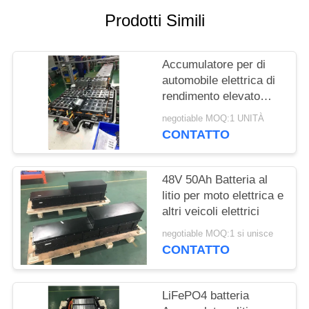
DEL
Prodotti Simili
SITO
Accumulatore per di
POLITICA
automobile elettrica di
SULLA
rendimento elevato
340V 150Ah per
PRIVACY
negotiable MOQ:1 UNITÀ
l'automobile elettrica/il
CONTATTO
risanamento elettrico
48V 50Ah Batteria al
litio per moto elettrica e
altri veicoli elettrici
negotiable MOQ:1 si unisce
CONTATTO
LiFePO4 batteria