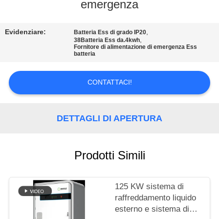
DELLA
emergenza
FABBRICA
Evidenziare:
,
Batteria Ess di grado IP20
,
38Batteria Ess da.4kwh
CONTROLLO
Fornitore di alimentazione di emergenza Ess
batteria
DI
QUALITÀ
CONTATTACI!
CONTATTICI
DETTAGLI DI APERTURA
RICHIEDA
Prodotti Simili
UNA
CITAZIONE
125 KW sistema di
raffreddamento liquido
MAPPA
esterno e sistema di