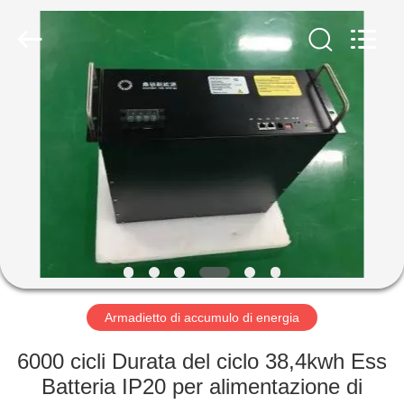
-
2026
Soundon
New
Energy
Technology
Co,.Ltd..
All
CASA
Rights
Reserved.
PRODOTTI
MOSTRA
VR
CIRCA
NOI
Armadietto di accumulo di energia
6000 cicli Durata del ciclo 38,4kwh Ess
GIRO
Batteria IP20 per alimentazione di