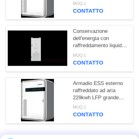
accumulo di energia
DEL
MOQ:1
CONTATTO
SITO
POLITICA
Conservazione
dell'energia con
SULLA
raffreddamento liquido
PRIVACY
215kwh C&I Sistema
MOQ:1
solare fotovoltaico
CONTATTO
768V 280Ah
Armadio ESS esterno
raffreddato ad aria
229kwh LFP grande
capacità per lo
MOQ:1
stoccaggio dell'energia
CONTATTO
del parco e
l'alimentazione di
riserva