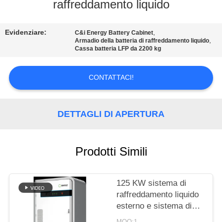
DELLA
raffreddamento liquido
FABBRICA
Evidenziare:
,
C&i Energy Battery Cabinet
,
Armadio della batteria di raffreddamento liquido
CONTROLLO
Cassa batteria LFP da 2200 kg
DI
CONTATTACI!
QUALITÀ
CONTATTICI
DETTAGLI DI APERTURA
RICHIEDA
Prodotti Simili
UNA
CITAZIONE
125 KW sistema di
raffreddamento liquido
esterno e sistema di
MAPPA
accumulo di energia
MOQ:1