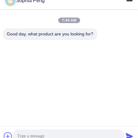
Sophia Peng
Batteria agli ioni di
Accumulatore di
7:44 AM
litio per moto elettrica
energia solare
Good day, what product are you looking for?
armadietto di
Batteria ricaricabile
accumulo di energia
agli ioni di litio
Batteria per veicoli
Batteria per bus
elettrici
elettrico
Batteria ai polimeri di
UPS batterie
litio
Sottoscriva