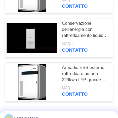
DEL
CONTATTO
SITO
Conservazione
POLITICA
dell'energia con
SULLA
raffreddamento liquido
215kwh C&I Sistema
PRIVACY
MOQ:1
solare fotovoltaico
CONTATTO
768V 280Ah
Armadio ESS esterno
raffreddato ad aria
229kwh LFP grande
capacità per lo
MOQ:1
stoccaggio dell'energia
CONTATTO
del parco e
l'alimentazione di
riserva
Categorie popolari
Tutti