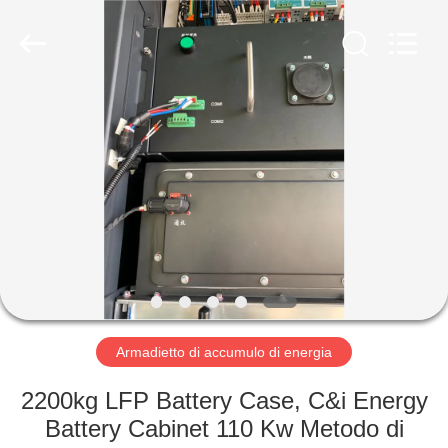
-
2026
Soundon
New
Energy
Technology
Co,.Ltd..
All
CASA
Rights
Reserved.
PRODOTTI
MOSTRA
VR
CIRCA
NOI
Armadietto di accumulo di energia
2200kg LFP Battery Case, C&i Energy
GIRO
Battery Cabinet 110 Kw Metodo di