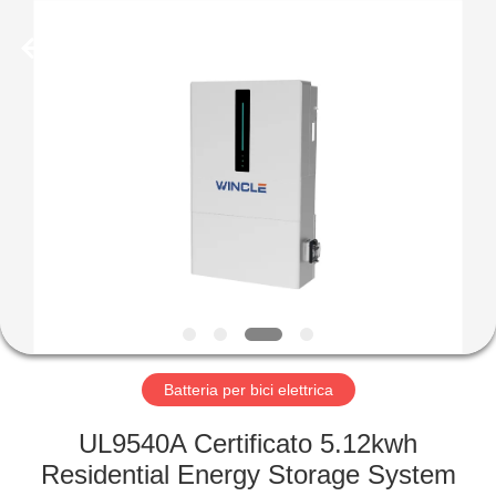
-
2026
Soundon
New
Energy
Technology
Co,.Ltd..
All
CASA
Rights
Reserved.
PRODOTTI
MOSTRA
VR
CIRCA
NOI
Batteria per bici elettrica
UL9540A Certificato 5.12kwh
GIRO
Residential Energy Storage System