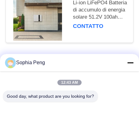
Li-ion LiFePO4 Batteria
di accumulo di energia
solare 51.2V 100ah
6000 cicli
CONTATTO
536.3*464*180.5mm
Categorie popolari
Tutti
Sophia Peng
Batteria agli ioni di
Accumulatore di
12:43 AM
litio per moto elettrica
energia solare
Good day, what product are you looking for?
armadietto di
Batteria ricaricabile
accumulo di energia
agli ioni di litio
Batteria per veicoli
Batteria per bus