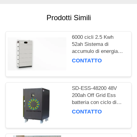
DEL
SITO
Prodotti Simili
POLITICA
6000 cicli 2.5 Kwh
SULLA
52ah Sistema di
PRIVACY
accumulo di energia
domestica Batteria al
CONTATTO
litio Ess impilata su
misura
SD-ESS-48200 48V
200ah Off Grid Ess
batteria con ciclo di
vita più lungo e UPS
CONTATTO
Towerships