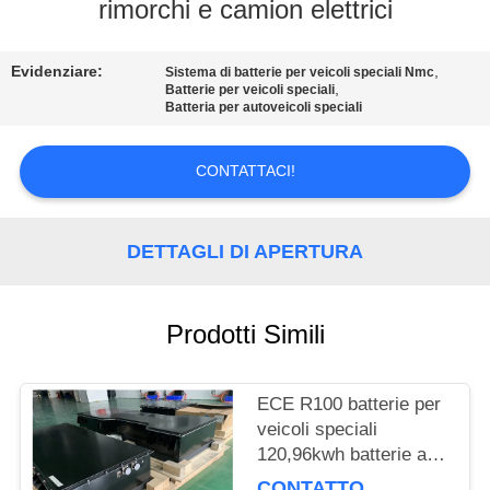
DELLA
rimorchi e camion elettrici
FABBRICA
Evidenziare:
,
Sistema di batterie per veicoli speciali Nmc
,
Batterie per veicoli speciali
CONTROLLO
Batteria per autoveicoli speciali
DI
CONTATTACI!
QUALITÀ
CONTATTICI
DETTAGLI DI APERTURA
RICHIEDA
Prodotti Simili
UNA
CITAZIONE
ECE R100 batterie per
veicoli speciali
120,96kwh batterie agli
MAPPA
ioni di litio per camion
CONTATTO