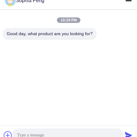
Sophia Peng
Batteria agli ioni di
Accumulatore di
10:29 PM
litio per moto elettrica
energia solare
Good day, what product are you looking for?
armadietto di
Batteria ricaricabile
accumulo di energia
agli ioni di litio
Batteria per veicoli
Batteria per bus
elettrici
elettrico
Batteria ai polimeri di
UPS batterie
litio
Sottoscriva