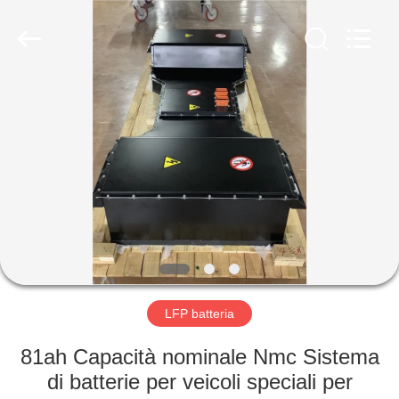
-
2026
Soundon
New
Energy
Technology
Co,.Ltd..
All
CASA
Rights
Reserved.
PRODOTTI
MOSTRA
VR
CIRCA
NOI
LFP batteria
81ah Capacità nominale Nmc Sistema
GIRO
di batterie per veicoli speciali per