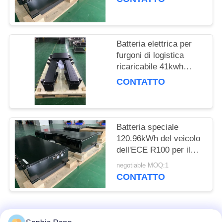
DEL
spazzino elettrico
SITO
Batteria elettrica per
POLITICA
furgoni di logistica
SULLA
ricaricabile 41kwh
Poch Cell con tensione
CONTATTO
PRIVACY
standard 321.2V
Batteria speciale
120.96kWh del veicolo
dell'ECE R100 per il
camion elettrico della
negotiable MOQ:1
spazzatrice
CONTATTO
Categorie popolari
Tutti