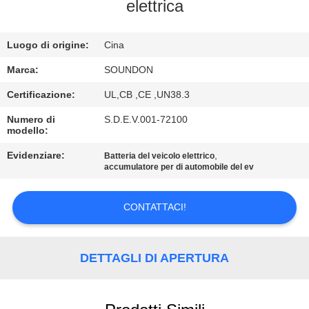
DELLA
elettrica
FABBRICA
Luogo di origine:
Cina
CONTROLLO
Marca:
SOUNDON
DI
Certificazione:
UL,CB ,CE ,UN38.3
QUALITÀ
Numero di
S.D.E.V.001-72100
modello:
CONTATTICI
Evidenziare:
,
Batteria del veicolo elettrico
accumulatore per di automobile del ev
RICHIEDA
CONTATTACI!
UNA
CITAZIONE
DETTAGLI DI APERTURA
MAPPA