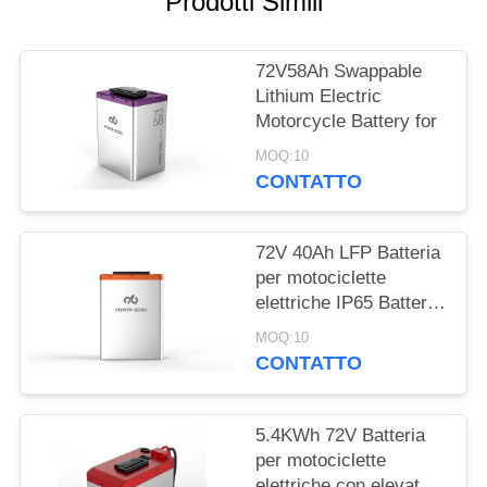
Prodotti Simili
DEL
SITO
72V58Ah Swappable
Lithium Electric
POLITICA
Motorcycle Battery for
SULLA
MOQ:10
PRIVACY
CONTATTO
72V 40Ah LFP Batteria
per motociclette
elettriche IP65 Batteria
per motociclette
MOQ:10
intercambiabile
CONTATTO
5.4KWh 72V Batteria
per motociclette
elettriche con elevata