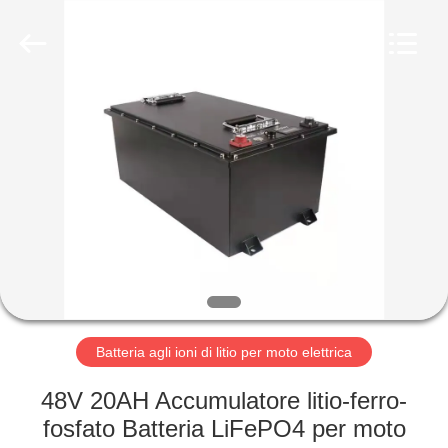
-
2026
Soundon
New
Energy
Technology
Co,.Ltd..
All
CASA
Rights
Reserved.
PRODOTTI
MOSTRA
VR
CIRCA
NOI
Batteria agli ioni di litio per moto elettrica
48V 20AH Accumulatore litio-ferro-
GIRO
fosfato Batteria LiFePO4 per moto