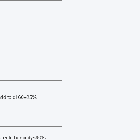
midità di 60±25%
arente humidity≤90%