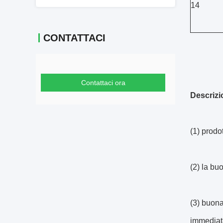
14
CONTATTACI
Contattaci ora
Descrizi
(1) prodo
(2) la bu
(3) buona
immediata