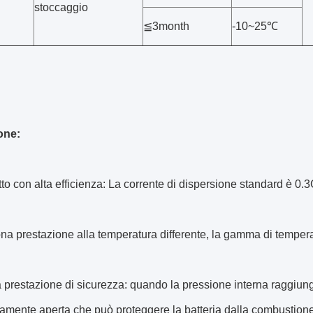
stoccaggio
≦3month
-10~25℃
one:
tto con alta efficienza: La corrente di dispersione standard è 0.
ona prestazione alla temperatura differente, la gamma di tempera
 prestazione di sicurezza: quando la pressione interna raggiunge
mente aperta che può proteggere la batteria dalla combustione