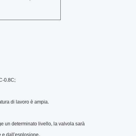
3C-0.8C;
tura di lavoro è ampia.
 un determinato livello, la valvola sarà
 e dall'esplosione.