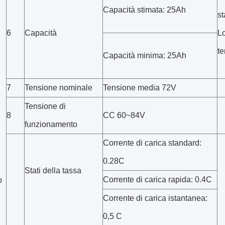
Capacità stimata: 25Ah
st
6
Capacità
Lo
t
Capacità minima: 25Ah
7
Tensione nominale
Tensione media 72V
Tensione di
8
CC 60~84V
funzionamento
Corrente di carica standard:
0.28C
Stati della tassa
Corrente di carica rapida: 0.4C
o
Corrente di carica istantanea:
0,5 C