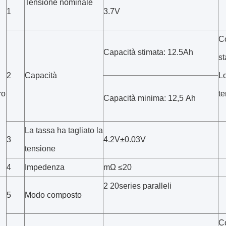
Tensione nominale
1
3.7V
Co
Capacità stimata: 12.5Ah
st
2
Capacità
Lo
ro
te
Capacità minima: 12,5 Ah
La tassa ha tagliato la
3
4.2V±0.03V
tensione
4
Impedenza
mΩ ≤20
2 20series paralleli
5
Modo composto
Co