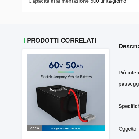
Capacità di alimentazione
500 unità/giorno
PRODOTTI CORRELATI
Descri
Più inter
passegg
Specific
video
Oggetto