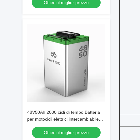
Ottieni il miglior prezzo
48V50Ah 2000 cicli di tempo Batteria
per motocicli elettrici intercambiabile
per sistemi di scambio motocicli
Ottieni il miglior prezzo