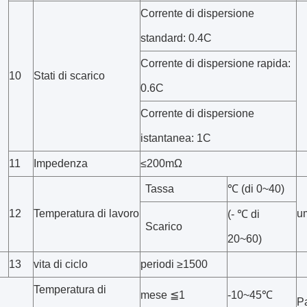
Corrente di dispersione
standard: 0.4C
Corrente di dispersione rapida:
10
Stati di scarico
0.6C
Corrente di dispersione
istantanea: 1C
11
Impedenza
≤200mΩ
Tassa
℃ (di 0~40)
12
Temperatura di lavoro
u
(- ℃ di
Scarico
20~60)
13
vita di ciclo
periodi ≥1500
Temperatura di
mese ≦1
-10~45℃
P