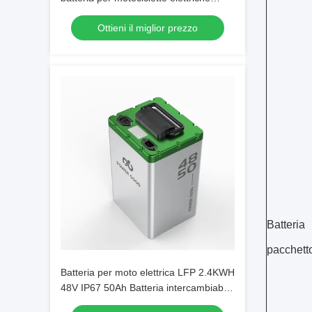
NCM48V75Ah 12,5A Max corrente di
Ottieni il miglior prezzo
ricarica
Batteria
pacchett
Batteria per moto elettrica LFP 2.4KWH
48V IP67 50Ah Batteria intercambiabile
per armadietto di scambio