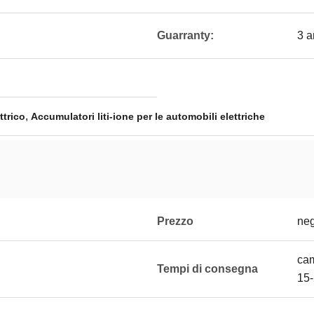
Guarranty:
3 a
,
ttrico
Accumulatori liti-ione per le automobili elettriche
Prezzo
neg
cam
Tempi di consegna
15