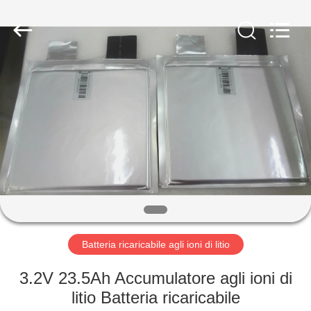
-
2026
Soundon
New
Energy
Technology
Co,.Ltd..
All
CASA
Rights
Reserved.
PRODOTTI
MOSTRA
VR
CIRCA
NOI
Batteria ricaricabile agli ioni di litio
3.2V 23.5Ah Accumulatore agli ioni di
GIRO
litio Batteria ricaricabile