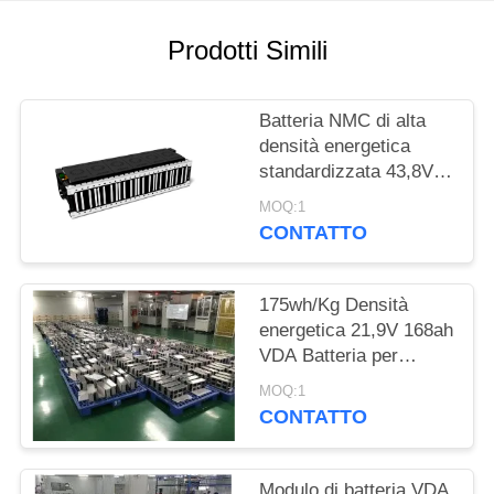
DEL
SITO
Prodotti Simili
POLITICA
Batteria NMC di alta
SULLA
densità energetica
standardizzata 43,8V
PRIVACY
128Ah per camion
MOQ:1
industriali elettrici
CONTATTO
175wh/Kg Densità
energetica 21,9V 168ah
VDA Batteria per
veicoli elettrici per
MOQ:1
scooter elettrici
CONTATTO
Modulo di batteria VDA