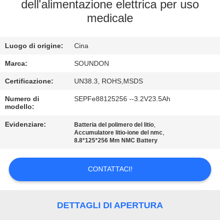
DELLA
dell'alimentazione elettrica per uso
medicale
FABBRICA
Luogo di origine:
Cina
CONTROLLO
DI
Marca:
SOUNDON
QUALITÀ
Certificazione:
UN38.3, ROHS,MSDS
Numero di
SEPFe88125256 --3.2V23.5Ah
modello:
CONTATTICI
Evidenziare:
,
Batteria del polimero del litio
,
Accumulatore litio-ione del nmc
8.8*125*256 Mm NMC Battery
RICHIEDA
UNA
CONTATTACI!
CITAZIONE
DETTAGLI DI APERTURA
MAPPA