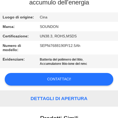
DELLA
accumulo dell'energia
FABBRICA
Luogo di origine:
Cina
CONTROLLO
Marca:
SOUNDON
DI
Certificazione:
UN38.3, ROHS,MSDS
QUALITÀ
Numero di
SEPNi7688190P/12.5Ah
modello:
CONTATTICI
Evidenziare:
,
Batteria del polimero del litio
Accumulatore litio-ione del nmc
RICHIEDA
CONTATTACI!
UNA
CITAZIONE
DETTAGLI DI APERTURA
MAPPA