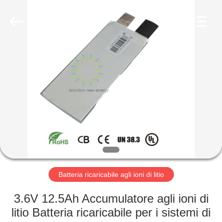
-
2026
Soundon
New
Energy
Technology
Co,.Ltd..
All
CASA
Rights
Reserved.
PRODOTTI
MOSTRA
VR
CIRCA
NOI
Batteria ricaricabile agli ioni di litio
3.6V 12.5Ah Accumulatore agli ioni di
GIRO
litio Batteria ricaricabile per i sistemi di