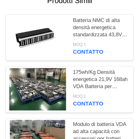
Prodotti Simili
DEL
SITO
Batteria NMC di alta
densità energetica
POLITICA
standardizzata 43,8V
SULLA
128Ah per camion
MOQ:1
industriali elettrici
PRIVACY
CONTATTO
175wh/Kg Densità
energetica 21,9V 168ah
VDA Batteria per
veicoli elettrici per
MOQ:1
scooter elettrici
CONTATTO
Modulo di batteria VDA
ad alta capacità con
accessori per batterie