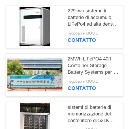
DEL
SITO
229kwh sistemi di
batterie di accumulo
LiFePo4 ad alta densità
POLITICA
energetica per campi
negotiable MOQ:1
industriali e
SULLA
CONTATTO
commerciali
PRIVACY
2MWh LiFePO4 40ft
Container Storage
Battery Systems per le
centrali elettriche delle
negotiable MOQ:1
isole Micro Grid
CONTATTO
sistemi di batterie di
memorizzazione del
contenitore di 521KWh
20ft per fuori la