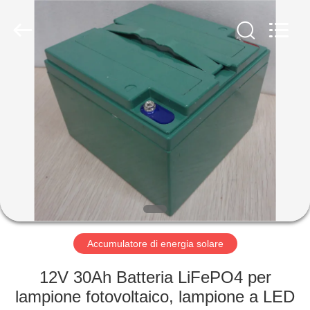
-
2026
Soundon
New
Energy
Technology
Co,.Ltd..
All
CASA
Rights
Reserved.
PRODOTTI
MOSTRA
VR
CIRCA
NOI
Accumulatore di energia solare
12V 30Ah Batteria LiFePO4 per
GIRO
lampione fotovoltaico, lampione a LED