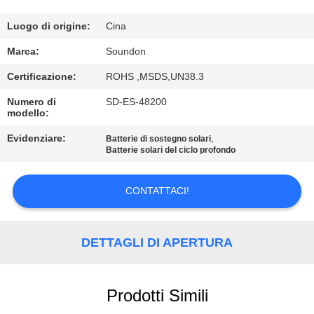
DELLA
FABBRICA
Luogo di origine:
Cina
Marca:
Soundon
CONTROLLO
Certificazione:
ROHS ,MSDS,UN38.3
DI
Numero di
SD-ES-48200
modello:
QUALITÀ
Evidenziare:
,
Batterie di sostegno solari
Batterie solari del ciclo profondo
CONTATTICI
CONTATTACI!
RICHIEDA
UNA
DETTAGLI DI APERTURA
CITAZIONE
Prodotti Simili
MAPPA