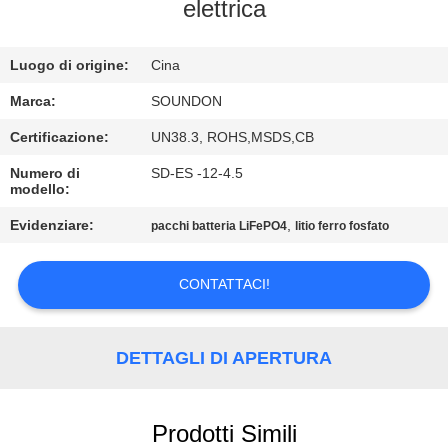
DELLA
elettrica
FABBRICA
Luogo di origine:
Cina
CONTROLLO
Marca:
SOUNDON
DI
Certificazione:
UN38.3, ROHS,MSDS,CB
QUALITÀ
Numero di
SD-ES -12-4.5
modello:
CONTATTICI
Evidenziare:
,
pacchi batteria LiFePO4
litio ferro fosfato
CONTATTACI!
RICHIEDA
UNA
CITAZIONE
DETTAGLI DI APERTURA
MAPPA
Prodotti Simili