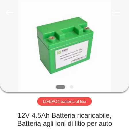
-
2026
Soundon
New
Energy
Technology
Co,.Ltd..
All
CASA
Rights
Reserved.
PRODOTTI
MOSTRA
VR
CIRCA
NOI
LIFEPO4 batteria al litio
12V 4.5Ah Batteria ricaricabile,
GIRO
Batteria agli ioni di litio per auto