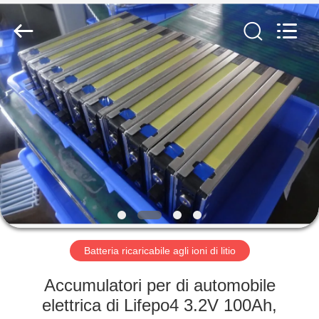
-
2026
Soundon
New
Energy
Technology
Co,.Ltd..
All
CASA
Rights
Reserved.
PRODOTTI
MOSTRA
VR
CIRCA
NOI
Batteria ricaricabile agli ioni di litio
Accumulatori per di automobile
GIRO
elettrica di Lifepo4 3.2V 100Ah,