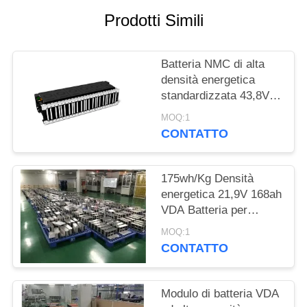
DEL
Prodotti Simili
SITO
Batteria NMC di alta
POLITICA
densità energetica
SULLA
standardizzata 43,8V
128Ah per camion
PRIVACY
MOQ:1
industriali elettrici
CONTATTO
175wh/Kg Densità
energetica 21,9V 168ah
VDA Batteria per
veicoli elettrici per
MOQ:1
scooter elettrici
CONTATTO
Modulo di batteria VDA