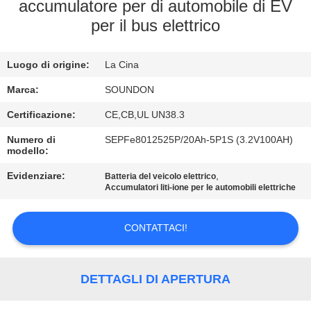
DELLA
accumulatore per di automobile di EV
per il bus elettrico
FABBRICA
Luogo di origine:
La Cina
CONTROLLO
DI
Marca:
SOUNDON
QUALITÀ
Certificazione:
CE,CB,UL UN38.3
Numero di
SEPFe8012525P/20Ah-5P1S (3.2V100AH)
modello:
CONTATTICI
Evidenziare:
,
Batteria del veicolo elettrico
Accumulatori liti-ione per le automobili elettriche
RICHIEDA
UNA
CONTATTACI!
CITAZIONE
DETTAGLI DI APERTURA
MAPPA