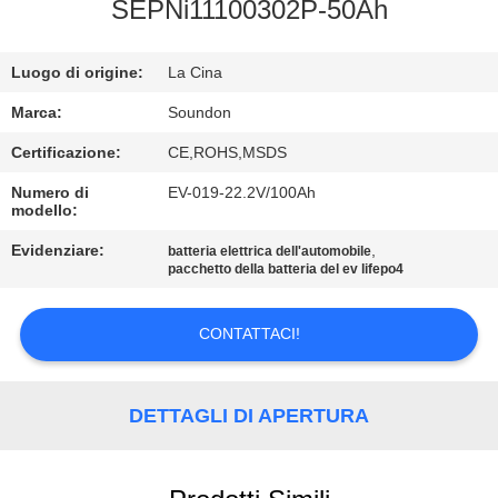
DELLA
SEPNi11100302P-50Ah
FABBRICA
Luogo di origine:
La Cina
CONTROLLO
Marca:
Soundon
DI
Certificazione:
CE,ROHS,MSDS
QUALITÀ
Numero di
EV-019-22.2V/100Ah
modello:
CONTATTICI
Evidenziare:
,
batteria elettrica dell'automobile
pacchetto della batteria del ev lifepo4
RICHIEDA
CONTATTACI!
UNA
CITAZIONE
DETTAGLI DI APERTURA
MAPPA