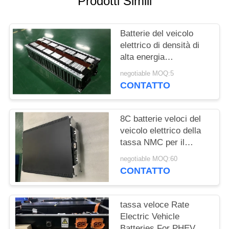
Prodotti Simili
DEL
SITO
Batterie del veicolo
elettrico di densità di
POLITICA
alta energia
SULLA
29.2V128Ah per
negotiable MOQ:5
l'automobile, Van,
PRIVACY
CONTATTO
Streetscooter
8C batterie veloci del
veicolo elettrico della
tassa NMC per il
pacchetto della batteria
negotiable MOQ:60
di PHEV
CONTATTO
tassa veloce Rate
Electric Vehicle
Batteries For PHEV e