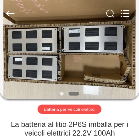
-
2026
Soundon
New
Energy
Technology
Co,.Ltd..
All
CASA
Rights
Reserved.
PRODOTTI
MOSTRA
VR
CIRCA
NOI
Batteria per veicoli elettrici
La batteria al litio 2P6S imballa per i
GIRO
veicoli elettrici 22.2V 100Ah