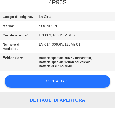
DELLA
4P96S
FABBRICA
Luogo di origine:
La Cina
CONTROLLO
Marca:
SOUNDON
DI
Certificazione:
UN38.3, ROHS,MSDS,UL
QUALITÀ
Numero di
EV-014-306.6V/128Ah-01
modello:
CONTATTICI
Evidenziare:
,
Batteria speciale 306.6V del veicolo
,
Batteria speciale 128Ah del veicolo
Batteria di 4P96S NMC
RICHIEDA
CONTATTACI!
UNA
CITAZIONE
DETTAGLI DI APERTURA
MAPPA