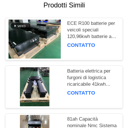
DEL
Prodotti Simili
SITO
ECE R100 batterie per
POLITICA
veicoli speciali
120,96kwh batterie agli
SULLA
ioni di litio per camion
CONTATTO
PRIVACY
spazzino elettrico
Batteria elettrica per
furgoni di logistica
ricaricabile 41kwh
Poch Cell con tensione
CONTATTO
standard 321.2V
81ah Capacità
nominale Nmc Sistema