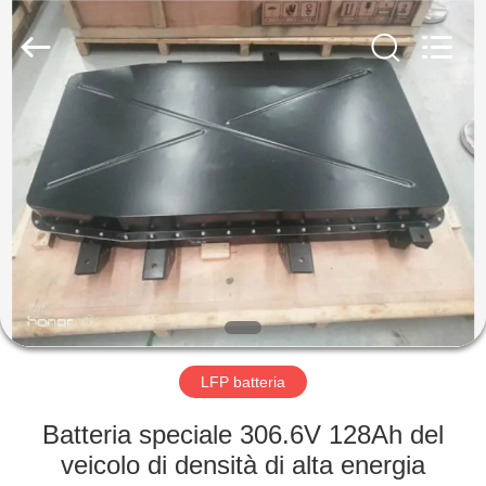
-
2026
Soundon
New
Energy
Technology
Co,.Ltd..
All
CASA
Rights
Reserved.
PRODOTTI
MOSTRA
VR
CIRCA
NOI
LFP batteria
Batteria speciale 306.6V 128Ah del
GIRO
veicolo di densità di alta energia