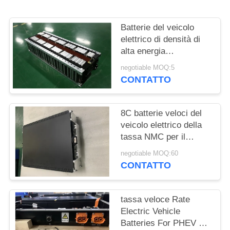
DEL
SITO
Batterie del veicolo
elettrico di densità di
POLITICA
alta energia
29.2V128Ah per
SULLA
negotiable MOQ:5
l'automobile, Van,
CONTATTO
PRIVACY
Streetscooter
8C batterie veloci del
veicolo elettrico della
tassa NMC per il
pacchetto della batteria
negotiable MOQ:60
di PHEV
CONTATTO
tassa veloce Rate
Electric Vehicle
Batteries For PHEV e