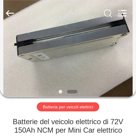
-
2026
Soundon
New
Energy
Technology
Co,.Ltd..
All
CASA
Rights
Reserved.
PRODOTTI
MOSTRA
VR
CIRCA
NOI
Batteria per veicoli elettrici
Batterie del veicolo elettrico di 72V
GIRO
150Ah NCM per Mini Car elettrico