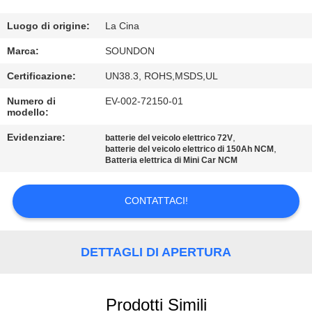
DELLA
FABBRICA
Luogo di origine:
La Cina
Marca:
SOUNDON
CONTROLLO
Certificazione:
UN38.3, ROHS,MSDS,UL
DI
Numero di
EV-002-72150-01
modello:
QUALITÀ
Evidenziare:
,
batterie del veicolo elettrico 72V
,
batterie del veicolo elettrico di 150Ah NCM
CONTATTICI
Batteria elettrica di Mini Car NCM
RICHIEDA
CONTATTACI!
UNA
CITAZIONE
DETTAGLI DI APERTURA
MAPPA
Prodotti Simili