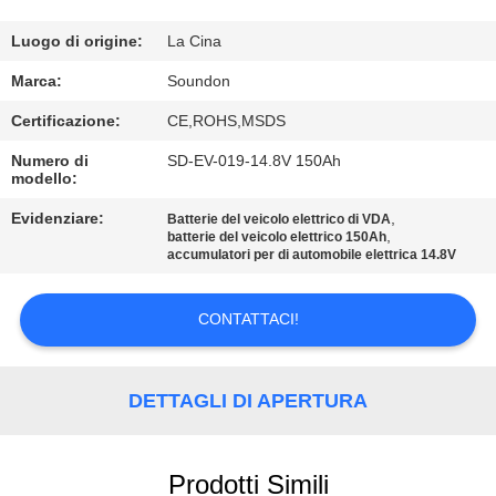
DELLA
FABBRICA
Luogo di origine:
La Cina
Marca:
Soundon
CONTROLLO
Certificazione:
CE,ROHS,MSDS
DI
Numero di
SD-EV-019-14.8V 150Ah
modello:
QUALITÀ
Evidenziare:
,
Batterie del veicolo elettrico di VDA
,
batterie del veicolo elettrico 150Ah
CONTATTICI
accumulatori per di automobile elettrica 14.8V
RICHIEDA
CONTATTACI!
UNA
CITAZIONE
DETTAGLI DI APERTURA
MAPPA
Prodotti Simili