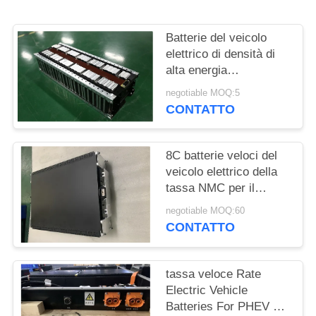
DEL
SITO
Batterie del veicolo
elettrico di densità di
POLITICA
alta energia
29.2V128Ah per
SULLA
negotiable MOQ:5
l'automobile, Van,
CONTATTO
PRIVACY
Streetscooter
8C batterie veloci del
veicolo elettrico della
tassa NMC per il
pacchetto della batteria
negotiable MOQ:60
di PHEV
CONTATTO
tassa veloce Rate
Electric Vehicle
Batteries For PHEV e