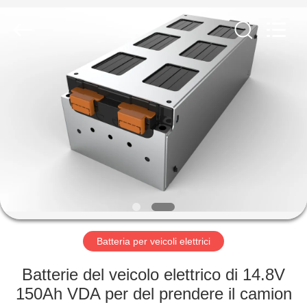
-
2026
Soundon
New
Energy
Technology
Co,.Ltd..
All
CASA
Rights
Reserved.
PRODOTTI
MOSTRA
VR
CIRCA
NOI
Batteria per veicoli elettrici
Batterie del veicolo elettrico di 14.8V
GIRO
150Ah VDA per del prendere il camion