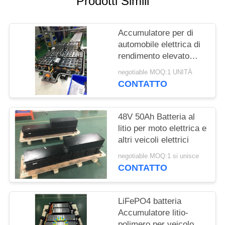
Prodotti Simili
DEL
SITO
Accumulatore per di
automobile elettrica di
POLITICA
rendimento elevato
SULLA
340V 150Ah per
negotiable MOQ:1 UNITÀ
l'automobile elettrica/il
PRIVACY
CONTATTO
risanamento elettrico
48V 50Ah Batteria al
litio per moto elettrica e
altri veicoli elettrici
negotiable MOQ:1 si unisce
CONTATTO
LiFePO4 batteria
Accumulatore litio-
polimero per veicolo