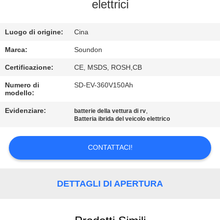
DELLA
elettrici
FABBRICA
Luogo di origine:
Cina
CONTROLLO
Marca:
Soundon
DI
Certificazione:
CE, MSDS, ROSH,CB
QUALITÀ
Numero di
SD-EV-360V150Ah
modello:
CONTATTICI
Evidenziare:
,
batterie della vettura di rv
Batteria ibrida del veicolo elettrico
RICHIEDA
CONTATTACI!
UNA
CITAZIONE
DETTAGLI DI APERTURA
MAPPA