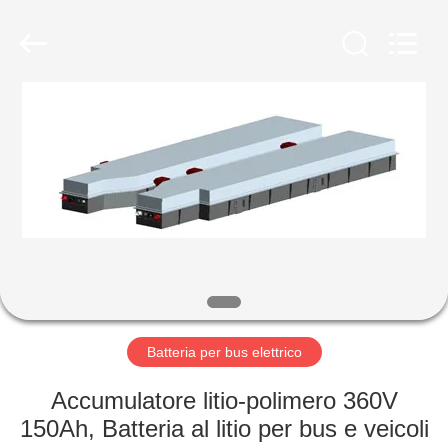
-
2026
Soundon
New
Energy
Technology
Co,.Ltd..
All
CASA
Rights
Reserved.
PRODOTTI
MOSTRA
VR
CIRCA
NOI
Batteria per bus elettrico
Accumulatore litio-polimero 360V
GIRO
150Ah, Batteria al litio per bus e veicoli