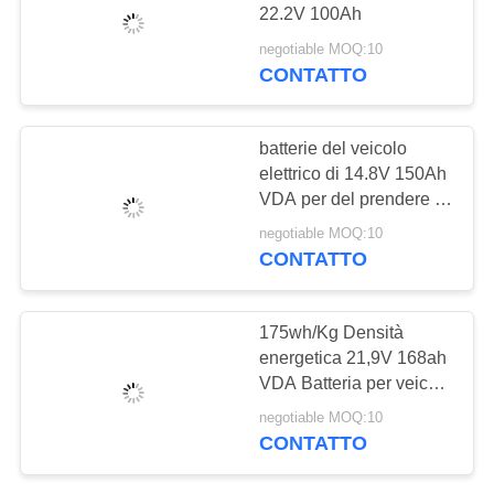
DEL
22.2V 100Ah
SITO
negotiable MOQ:10
CONTATTO
POLITICA
SULLA
batterie del veicolo
elettrico di 14.8V 150Ah
PRIVACY
VDA per del prendere il
camion
negotiable MOQ:10
CONTATTO
175wh/Kg Densità
energetica 21,9V 168ah
VDA Batteria per veicoli
elettrici per scooter
negotiable MOQ:10
elettrici
CONTATTO