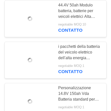
44.4V 50ah Modulo
batteria, batterie per
veicoli elettrici Alta
densità energetica
negotiable MOQ:10
260wh/Kg
CONTATTO
i pacchetti della batteria
del veicolo elettrico
dell'alta energia
14.5Kwh per prendono il
negotiable MOQ:1
camion
CONTATTO
Personalizzazione
14.8V 150ah Vda
Batteria standard per
veicoli elettrici per pick-
negotiable MOQ:1
up elettrici