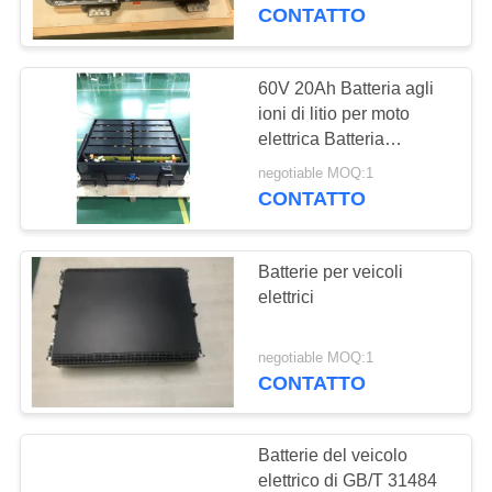
DELLA
bassa velocità
CONTATTO
FABBRICA
60V 20Ah Batteria agli
CONTROLLO
ioni di litio per moto
elettrica Batteria
DI
LiFePO4 per triciclo
negotiable MOQ:1
QUALITÀ
elettrico
CONTATTO
CONTATTICI
Batterie per veicoli
elettrici
RICHIEDA
UNA
negotiable MOQ:1
CONTATTO
CITAZIONE
Batterie del veicolo
MAPPA
elettrico di GB/T 31484