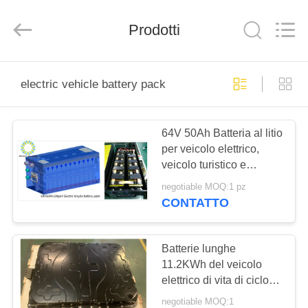
-
2026
Soundon
Prodotti
New
Energy
Technology
Co,.Ltd..
All
CASA
Rights
Reserved.
electric vehicle battery pack
PRODOTTI
64V 50Ah Batteria al litio
per veicolo elettrico,
MOSTRA
veicolo turistico e
VR
automobile ROHS
negotiable MOQ:1 pz
CONTATTO
CIRCA
NOI
Batterie lunghe
11.2KWh del veicolo
elettrico di vita di ciclo
GIRO
LiFePo4 per il veicolo a
negotiable MOQ:1